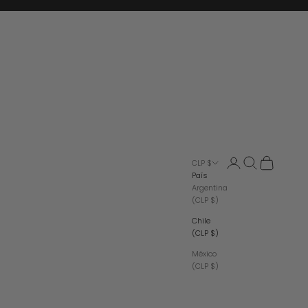
Iniciar sesión
Buscar
Cesta
CLP $
País
Argentina
(CLP $)
Chile
(CLP $)
México
(CLP $)