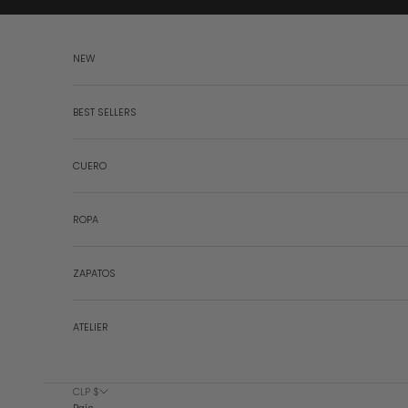
Ir al contenido
NEW
BEST SELLERS
CUERO
ROPA
ZAPATOS
ATELIER
CLP $