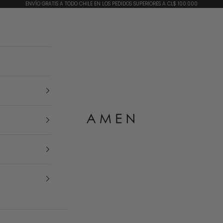
ENVÍO GRATIS A TODO CHILE EN LOS PEDIDOS SUPERIORES A CL$ 100.000
AMEN