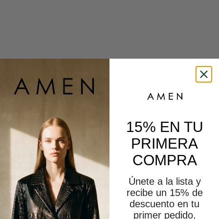
O AMELIE CUERO CROCO CAFÉ
ZAPATO VALERIE CUERO GAMUZA
Precio de oferta
Precio de oferta
$249,000 CLP
$198,000 CLP
o 3 cuotas de $83,000
o 3 cuotas de $66,000
15% EN TU
PRIMERA
COMPRA
Únete a la lista y
recibe un 15% de
descuento en tu
primer pedido,