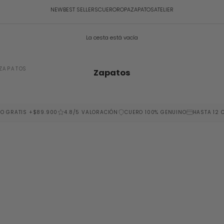
NEW
BEST SELLERS
CUERO
ROPA
ZAPATOS
ATELIER
La cesta está vacía
ZAPATOS
Zapatos
ÍO GRATIS +$89.900
4.8/5 VALORACIÓN
CUERO 100% GENUINO
HASTA 12 