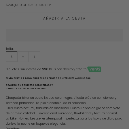
Precio de oferta
Precio normal
$290,000 CLP
$390,000 CLP
AÑADIR A LA CESTA
Talla:
S
M
L
3 cuotas sin interés de
$96.666
con débito y crédito
ENVÍO GRATIS A TODO CHILE EN LOS PEDIDOS SUPERIORES A CL$ 98.560.
DEVOLUCIÓN DE DINERO GARANTIZADA Y
CAMBIOS DE TALLAS SIN COSTOS
Chaqueta biker en cuero Nappa color negro, silueta clásica con cierres y
botones plateados. La pieza esencial de la colección.
100% cuero natural, fabricación artesanal. Cuero Nappa de grano completo
de primera calidad — excepcional suavidad, flexibilidad y textura natural.
La biker Noir es bestseller atemporal — perfecta para los looks de día o para
darle a la noche un toque de elegancia.
Detalles: