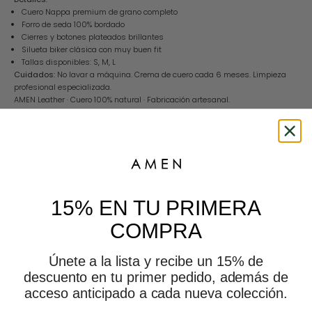
Cuero Nappa premium de grano completo
Forro de seda 100% bordado
Cierres y botones plateados brillantes
Silueta biker clásica con muy buen fit
Tallas disponibles: S, M, L
Cuidados:
No lavar a máquina. Crema de cuero cada 6 meses. Limpieza
profesional especializada.
AMEN Leather · Cuero 100% natural · Fabricación artesanal.
Política de cambios y Devolución
This is amen
15% EN TU PRIMERA
COMPRA
Únete a la lista y recibe un 15% de
descuento en tu primer pedido, además de
acceso anticipado a cada nueva colección.