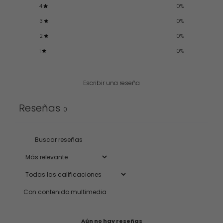
4
0
%
3
0
%
2
0
%
1
0
%
Escribir una reseña
Reseñas
0
Con contenido multimedia
Aún no hay reseñas