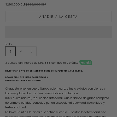
Precio de oferta
Precio normal
$290,000 CLP
$390,000 CLP
AÑADIR A LA CESTA
Talla:
S
M
L
3 cuotas sin interés de
$96.666
con débito y crédito
ENVÍO GRATIS A TODO CHILE EN LOS PEDIDOS SUPERIORES A CL$ 98.560.
DEVOLUCIÓN DE DINERO GARANTIZADA Y
CAMBIOS DE TALLAS SIN COSTOS
Chaqueta biker en cuero Nappa color negro, silueta clásica con cierres y
botones plateados. La pieza esencial de la colección.
100% cuero natural, fabricación artesanal. Cuero Nappa de grano completo
de primera calidad, conocido por su excepcional suavidad, flexibilidad y
textura natural.
La biker Saint es la pieza que define el estilo — bestseller atemporal, esa
chaqueta perfecta para looks de día o para darle a la noche un toque de