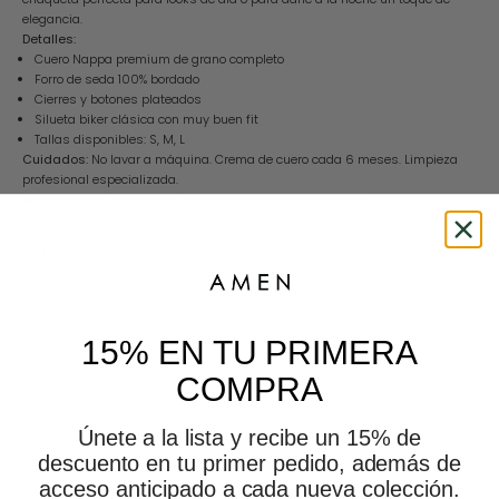
elegancia.
Detalles:
Cuero Nappa premium de grano completo
Forro de seda 100% bordado
Cierres y botones plateados
Silueta biker clásica con muy buen fit
Tallas disponibles: S, M, L
Cuidados:
No lavar a máquina. Crema de cuero cada 6 meses. Limpieza
profesional especializada.
AMEN Leather · Cuero 100% natural · Fabricación artesanal.
Política de cambios y Devolución
This is amen
15% EN TU PRIMERA
COMPRA
Únete a la lista y recibe un 15% de
descuento en tu primer pedido, además de
acceso anticipado a cada nueva colección.