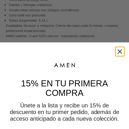
Cierres y herrajes metálicos
Silueta biker clásica con solapas asimétricas
Color café noir profundo
Tallas disponibles: S, M, L
Cuidados:
No lavar a máquina. Crema de cuero cada 6 meses. Limpieza
profesional especializada.
AMEN Leather · Cuero 100% natural · Fabricación artesanal.
Política de cambios y Devolución
This is amen
15% EN TU PRIMERA
COMPRA
Únete a la lista y recibe un 15% de
descuento en tu primer pedido, además de
acceso anticipado a cada nueva colección.