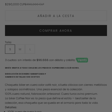
Precio de oferta
Precio normal
$290,000 CLP
$390,000 CLP
AÑADIR A LA CESTA
COMPRAR AHORA
Talla:
S
M
L
3 cuotas sin interés de
$96.666
con débito y crédito
ENVÍO GRATIS A TODO CHILE EN LOS PEDIDOS SUPERIORES A CL$ 98.560.
DEVOLUCIÓN DE DINERO GARANTIZADA Y
CAMBIOS DE TALLAS SIN COSTOS
Chaqueta biker en cuero color café noir, silueta clásica con cierres metálicos
y solapas asimétricas. Una pieza esencial de la colección.
100% cuero natural, fabricación artesanal. Cuero turco ovino premium.
La biker Coffee Noir es la pieza que define el estilo — bestseller de la
colección, esa chaqueta que se queda en el armario para toda la vida.
Detalles:
100% cuero de oveja turco