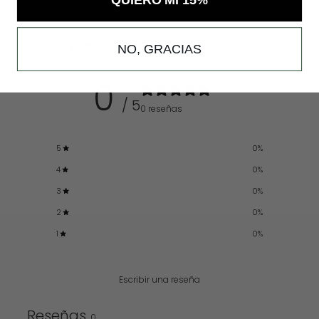
Reseñas de clientes
NO, GRACIAS
0
/ 5
0 reseñas
5
0
%
4
0
%
3
0
%
2
0
%
1
0
%
Escribir una reseña
Reseñas
0