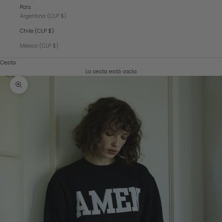
País
Argentina (CLP $)
Chile (CLP $)
México (CLP $)
Cesta
La cesta está vacía
Zoom