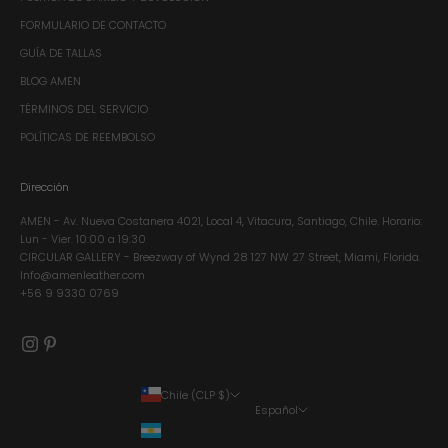
FORMULARIO DE CONTACTO
GUÍA DE TALLAS
BLOG AMEN
TÉRMINOS DEL SERVICIO
POLÍTICAS DE REEMBOLSO
Dirección
AMEN - Av. Nueva Costanera 4021, Local 4, Vitacura, Santiago, Chile.​ Horario:
Lun - Vier. 10:00 a 19:30
CIRCULAR GALLERY - Breezway of Wynd 28 127 NW 27 Street, Miami, Florida.
Info@amenleather.com
+56 9 9330 0769
Chile (CLP $)
Español
País
Idioma
Argentina (CLP $)
Español