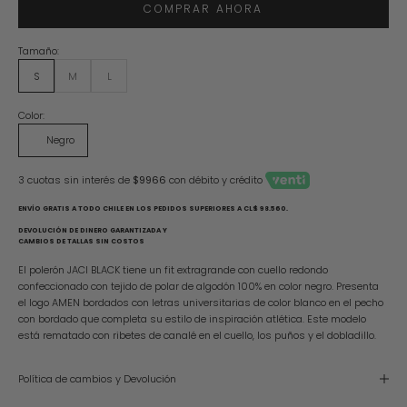
COMPRAR AHORA
Tamaño:
S
M
L
Color:
Negro
3 cuotas sin interés de
$9966
con débito y crédito
ENVÍO GRATIS A TODO CHILE EN LOS PEDIDOS SUPERIORES A CL$ 98.560.
DEVOLUCIÓN DE DINERO GARANTIZADA Y
CAMBIOS DE TALLAS SIN COSTOS
El polerón JACI BLACK tiene un fit extragrande con cuello redondo
confeccionado con tejido de polar de algodón 100% en color negro. Presenta
el logo AMEN bordados con letras universitarias de color blanco en el pecho
con bordado que completa su estilo de inspiración atlética. Este modelo
está rematado con ribetes de canalé en el cuello, los puños y el dobladillo.
Política de cambios y Devolución