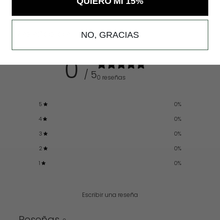
QUIERO MI 15%
Reseñas de clientes
NO, GRACIAS
0
/ 5
0 reseñas
5
0
%
4
0
%
3
0
%
2
0
%
1
0
%
Escribir una reseña
Reseñas