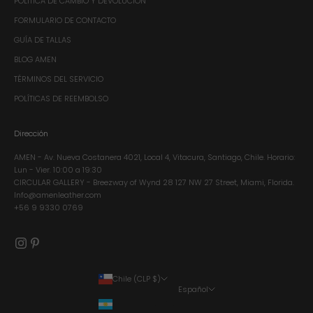
POLÍTICA DE CAMBIO Y DEVOLUCION
FORMULARIO DE CONTACTO
GUÍA DE TALLAS
BLOG AMEN
TÉRMINOS DEL SERVICIO
POLÍTICAS DE REEMBOLSO
Dirección
AMEN - Av. Nueva Costanera 4021, Local 4, Vitacura, Santiago, Chile.​ Horario:
Lun - Vier. 10:00 a 19:30
CIRCULAR GALLERY - Breezway of Wynd 28 127 NW 27 Street, Miami, Florida.
Info@amenleather.com
+56 9 9330 0769
Chile (CLP $)
Español
País
Idioma
Argentina (CLP $)