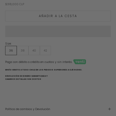
Precio de oferta
$318,000 CLP
AÑADIR A LA CESTA
Size:
36
38
40
42
Paga con débito o crédito en cuotas y sin interés.
ENVÍO GRATIS A TODO CHILE EN LOS PEDIDOS SUPERIORES A CL$ 98.560.
DEVOLUCIÓN DE DINERO GARANTIZADA Y
CAMBIOS DE TALLAS SIN COSTOS
Política de cambios y Devolución