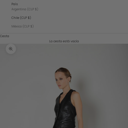
País
Argentina (CLP $)
Chile (CLP $)
México (CLP $)
Cesta
La cesta está vacía
Zoom