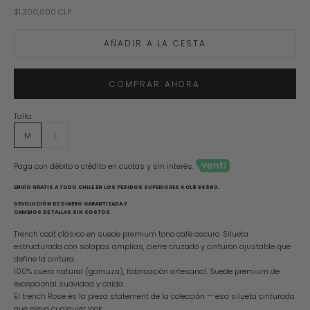
Precio de oferta
$1,300,000 CLP
AÑADIR A LA CESTA
COMPRAR AHORA
Talla:
M
L
Paga con débito o crédito en cuotas y sin interés.
ENVÍO GRATIS A TODO CHILE EN LOS PEDIDOS SUPERIORES A CL$ 98.560.
DEVOLUCIÓN DE DINERO GARANTIZADA Y
CAMBIOS DE TALLAS SIN COSTOS
Trench coat clásico en suede premium tono café oscuro. Silueta
estructurada con solapas amplias, cierre cruzado y cinturón ajustable que
define la cintura.
100% cuero natural (gamuza), fabricación artesanal. Suede premium de
excepcional suavidad y caída.
El trench Rose es la pieza statement de la colección — esa silueta cinturada
que eleva cualquier look.