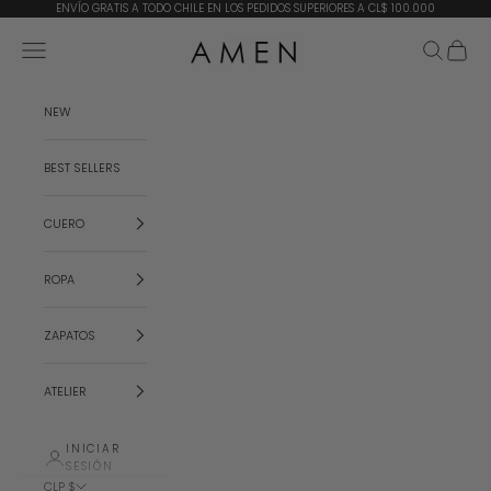
Ir al contenido
ENVÍO GRATIS A TODO CHILE EN LOS PEDIDOS SUPERIORES A CL$ 100.000
AMEN
Menú
Buscar
Cesta
NEW
BEST SELLERS
CUERO
ROPA
ZAPATOS
ATELIER
INICIAR
SESIÓN
CLP $