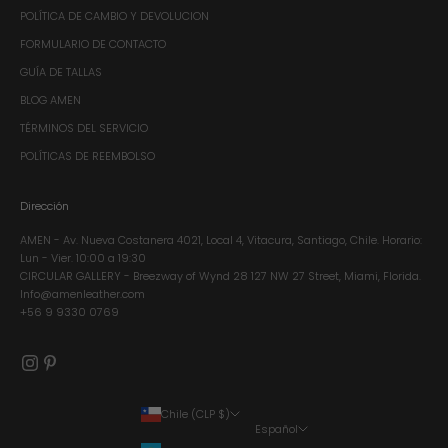
POLÍTICA DE CAMBIO Y DEVOLUCION
FORMULARIO DE CONTACTO
GUÍA DE TALLAS
BLOG AMEN
TÉRMINOS DEL SERVICIO
POLÍTICAS DE REEMBOLSO
Dirección
AMEN - Av. Nueva Costanera 4021, Local 4, Vitacura, Santiago, Chile.​ Horario:
Lun - Vier. 10:00 a 19:30
CIRCULAR GALLERY - Breezway of Wynd 28 127 NW 27 Street, Miami, Florida.
Info@amenleather.com
+56 9 9330 0769
Chile (CLP $)
Español
País
Idioma