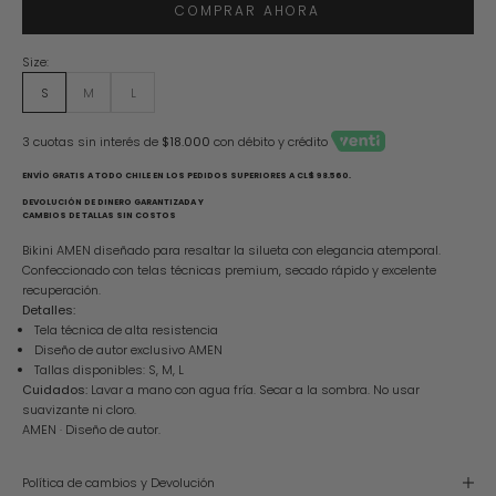
COMPRAR AHORA
Size:
S
M
L
3 cuotas sin interés de
$18.000
con débito y crédito
ENVÍO GRATIS A TODO CHILE EN LOS PEDIDOS SUPERIORES A CL$ 98.560.
DEVOLUCIÓN DE DINERO GARANTIZADA Y
CAMBIOS DE TALLAS SIN COSTOS
Bikini AMEN diseñado para resaltar la silueta con elegancia atemporal.
Confeccionado con telas técnicas premium, secado rápido y excelente
recuperación.
Detalles:
Tela técnica de alta resistencia
Diseño de autor exclusivo AMEN
Tallas disponibles: S, M, L
Cuidados:
Lavar a mano con agua fría. Secar a la sombra. No usar
suavizante ni cloro.
AMEN · Diseño de autor.
Política de cambios y Devolución