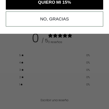
QUIERO MI 15%
NO, GRACIAS
Reseñas de clientes
0
/ 5
0 reseñas
5
0
%
4
0
%
3
0
%
2
0
%
1
0
%
Escribir una reseña