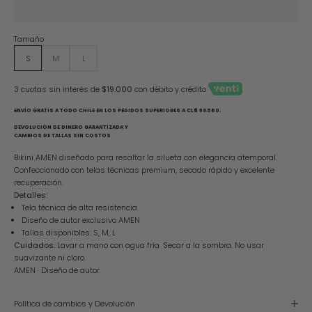
Tamaño:
S
M
L
3 cuotas sin interés de
$19.000
con débito y crédito
ENVÍO GRATIS A TODO CHILE EN LOS PEDIDOS SUPERIORES A CL$ 98.560.
DEVOLUCIÓN DE DINERO GARANTIZADA Y
CAMBIOS DE TALLAS SIN COSTOS
Bikini AMEN diseñado para resaltar la silueta con elegancia atemporal.
Confeccionado con telas técnicas premium, secado rápido y excelente
recuperación.
Detalles:
Tela técnica de alta resistencia
Diseño de autor exclusivo AMEN
Tallas disponibles: S, M, L
Cuidados:
Lavar a mano con agua fría. Secar a la sombra. No usar
suavizante ni cloro.
AMEN · Diseño de autor.
Política de cambios y Devolución