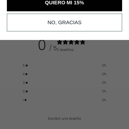
QUIERO MI 15%
NO, GRACIAS
Reseñas de clientes
0
/ 5
0 reseñas
5
0
%
4
0
%
3
0
%
2
0
%
1
0
%
Escribir una reseña