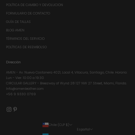
POLÍTICA DE CAMBIO Y DEVOLUCION
FORMULARIO DE CONTACTO
GUÍA DE TALLAS
BLOG AMEN
TÉRMINOS DEL SERVICIO
POLÍTICAS DE REEMBOLSO
Dirección
AMEN - Av. Nueva Costanera 4021, Local 4, Vitacura, Santiago, Chile.​ Horario:
Lun - Vier. 10:00 a 19:30
CIRCULAR GALLERY - Breezway of Wynd 28 127 NW 27 Street, Miami, Florida.
Info@amenleather.com
+56 9 9330 0769
Chile (CLP $)
Español
País
Idioma