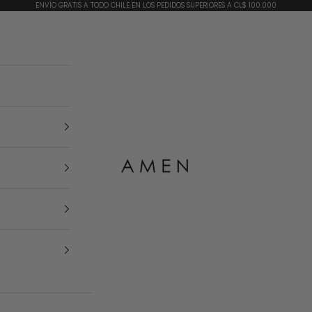
ENVÍO GRATIS A TODO CHILE EN LOS PEDIDOS SUPERIORES A CL$ 100.000
AMEN