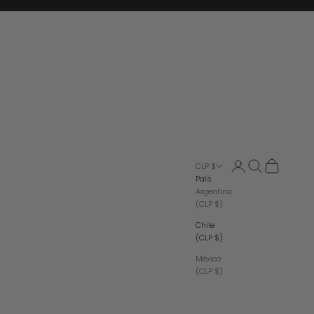
Iniciar sesión
Buscar
Cesta
CLP $
País
Argentina
(CLP $)
Chile
(CLP $)
México
(CLP $)