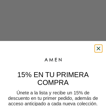
SAVE 20%
15% EN TU PRIMERA
Choose options
Choose options
ZAPATO JOLIE CUERO CROCO CAFE
ZAPATO ESTRELLA CUERO CAFE
COMPRA
Sale price
Regular price
Sale price
$119,000 CLP
$149,000 CLP
$320,000 CLP
o 3 cuotas de $39,667
o 3 cuotas de $106,667
Únete a la lista y recibe un 15% de
SAVE 20%
descuento en tu primer pedido, además de
acceso anticipado a cada nueva colección.