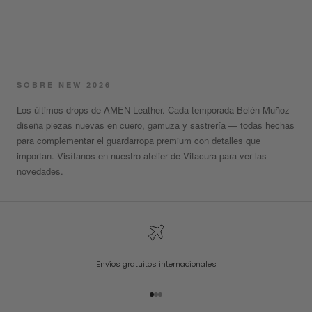
SOBRE NEW 2026
Los últimos drops de AMEN Leather. Cada temporada Belén Muñoz
diseña piezas nuevas en cuero, gamuza y sastrería — todas hechas
para complementar el guardarropa premium con detalles que
importan. Visítanos en nuestro atelier de Vitacura para ver las
novedades.
Envíos gratuitos internacionales
Go to item 1
Go to item 2
Go to item 3