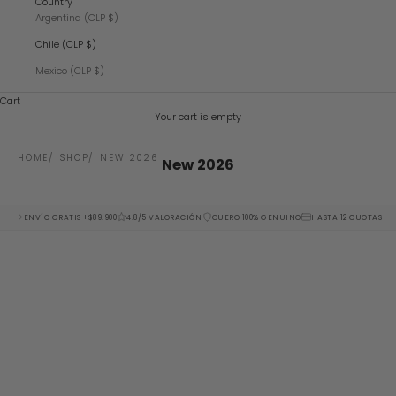
Country
Argentina (CLP $)
Chile (CLP $)
Mexico (CLP $)
Cart
Your cart is empty
HOME
SHOP
NEW 2026
New 2026
ENVÍO GRATIS +$89.900
4.8/5 VALORACIÓN
CUERO 100% GENUINO
HASTA 12 CUOTAS