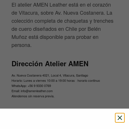
El atelier AMEN Leather está en el corazón
de
Vitacura
, sobre Av. Nueva Costanera. La
colección completa de chaquetas y trenches
de cuero
diseñados en Chile por Belén
Muñoz
está disponible para probar en
persona.
Dirección Atelier AMEN
Av. Nueva Costanera 4021, Local 4, Vitacura, Santiago
Horario:
Lunes a viernes 10:00 a 19:00 horas · horario continuo
WhatsApp:
+56 9 9330 0769
Email:
info@amenleather.com
Atendemos sin reserva previa.
Por qué elegir AMEN Leather en
Vitacura