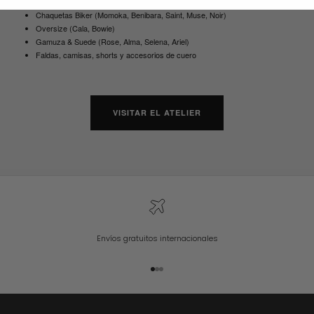
Blazer de cuero
(Eva, Anina, Helen, Rocky, Ariel)
Chaquetas Biker
(Momoka, Benibara, Saint, Muse, Noir)
Oversize
(Cala, Bowie)
Gamuza & Suede
(Rose, Alma, Selena, Ariel)
Faldas, camisas, shorts y accesorios de cuero
VISITAR EL ATELIER
Envíos gratuitos internacionales
Go to item 1
Go to item 2
Go to item 3