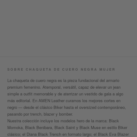
Choose options
CLARA BLACK SHORT JACKET
Sale price
$392,000 CLP
o 3 cuotas de $130,667
SOBRE CHAQUETA DE CUERO NEGRA MUJER
La
chaqueta de cuero negra
es la pieza fundacional del armario
premium femenino. Atemporal, versátil, capaz de elevar un jean
simple a outfit memorable y de aterrizar un vestido de gala a algo
más editorial. En AMEN Leather curamos los mejores cortes en
negro — desde el clásico Biker hasta el oversized contemporáneo,
pasando por trench, blazer y bomber.
Nuestra colección incluye los modelos hero de la marca:
Black
Momoka, Black Benibara, Black Saint y Black Muse
en estilo Biker
clásico; el
Diana Black Trench
en formato largo; el
Black Eva Blazer