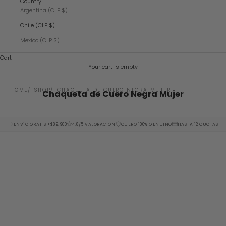
Country
Argentina (CLP $)
Chile (CLP $)
Mexico (CLP $)
Cart
Your cart is empty
HOME
SHOP
CHAQUETA DE CUERO NEGRA MUJER
Chaqueta de Cuero Negra Mujer
ENVÍO GRATIS +$89.900
4.8/5 VALORACIÓN
CUERO 100% GENUINO
HASTA 12 CUOTAS
SAVE 21%
SAVE 21%