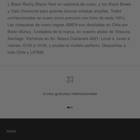
y
Black Rocky Blazer Vest
en sastrería de cuero; y los Black Bowie
y Cala Oversized para quienes buscan siluetas amplias. Todos
confeccionados en cuero ovino premium con forro de seda 100%.
Las chaquetas de cuero negras AMEN son
diseñadas en Chile por
Belén Muñoz
, fundadora de la marca, en nuestro atelier de Vitacura,
Santiago. Visítanos en Av. Nueva Costanera 4021, Local 4, lunes a
viernes 10:00 a 19:00, y prueba el modelo perfecto. Despachos a
todo Chile y LATAM.
Envíos gratuitos internacionales
Go to item 1
Go to item 2
Go to item 3
AMEN