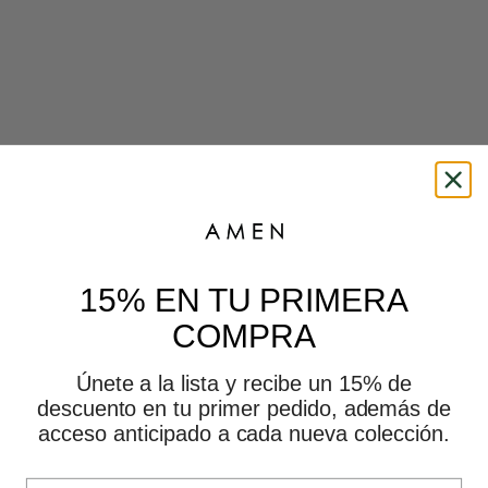
15% EN TU PRIMERA
Choose options
BLACK BOWIE BOMBER
COMPRA
Sale price
$392,000 CLP
Choose options
o 3 cuotas de $130,667
Únete a la lista y recibe un 15% de
BLACK MUSE JACKET
Sale price
$390,000 CLP
descuento en tu primer pedido, además de
o 3 cuotas de $130,000
acceso anticipado a cada nueva colección.
SOLD OUT
Email